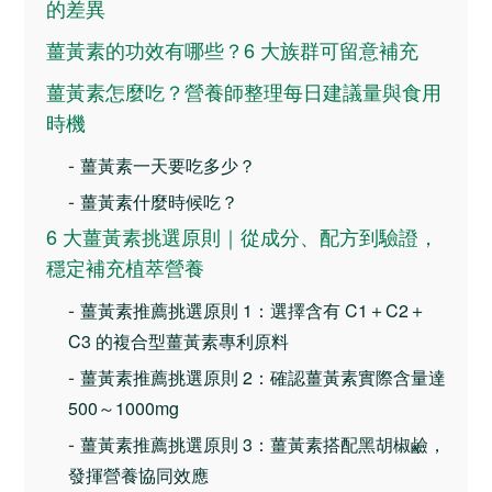
的差異
薑黃素的功效有哪些？6 大族群可留意補充
薑黃素怎麼吃？營養師整理每日建議量與食用
時機
-
薑黃素一天要吃多少？
-
薑黃素什麼時候吃？
6 大薑黃素挑選原則｜從成分、配方到驗證，
穩定補充植萃營養
-
薑黃素推薦挑選原則 1：選擇含有 C1＋C2＋
C3 的複合型薑黃素專利原料
-
薑黃素推薦挑選原則 2：確認薑黃素實際含量達
500～1000mg
-
薑黃素推薦挑選原則 3：薑黃素搭配黑胡椒鹼，
發揮營養協同效應