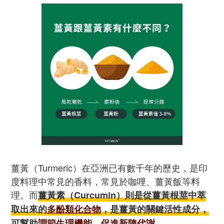
薑黃（Turmeric）在亞洲已有數千年的歷史，是印
度料理中常見的香料，常見於咖哩、薑黃飯等料
理。而
薑黃素（Curcumin）則是從薑黃根莖中萃
取出來的
多酚類化合物
，是薑黃的關鍵活性成分，
可幫助
調節生理機能、促進新陳代謝
。