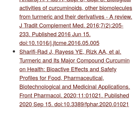
activities of curcuminoids, other biomolecules
from turmeric and their derivatives - A review.
J Tradit Complement Med. 2016;7(2):205-
233. Published 2016 Jun 15.
doi:10.1016/j.jtcme.2016.05.005
Sharifi-Rad J, Rayess YE, Rizk AA, et al.
Turmeric and Its Major Compound Curcumin
on Health: Bioactive Effects and Safety
Profiles for Food, Pharmaceutical,
Biotechnological and Medicinal Applications.
Front Pharmacol. 2020;11:01021. Published
2020 Sep 15. doi:10.3389/fphar.2020.01021