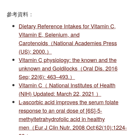
參考資料：
Dietary Reference Intakes for Vitamin C,
Vitamin E, Selenium, and
Carotenoids（National Academies Press
(US); 2000.）
Vitamin C physiology: the known and the
unknown and Goldilocks（Oral Dis. 2016
Sep; 22(6): 463–493.）
Vitamin C（ National Institutes of Health
(NIH) Updated: March 22, 2021 ）
L-ascorbic acid improves the serum folate
response to an oral dose of [6S]-5-
methyltetrahydrofolic acid in healthy
men（Eur J Clin Nutr. 2008 Oct;62(10):1224-