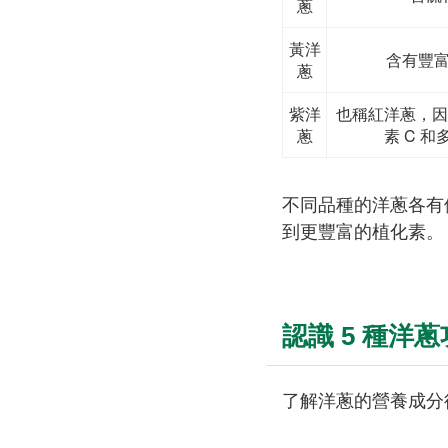
蔥
黃洋
含有豐
蔥
紫洋
也稱紅洋蔥，因
蔥
素 C 
不同品種的洋蔥各有
到更豐富的植化素。
認識 5 種洋
了解洋蔥的營養成分後