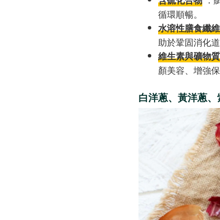
循環順暢。
水溶性膳食纖維
助於鞏固消化道
維生素與礦物質
顏美容、增強保
白洋蔥、黃洋蔥、