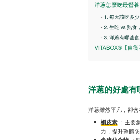
洋蔥怎麼吃最營養
-
1. 每天該吃多
-
2. 生吃 vs
-
3. 洋蔥有哪些
VITABOX®【自
洋蔥的好處有
洋蔥雖然平凡，卻含
：主要
槲皮素
力，提升整體防
：
含硫化合物