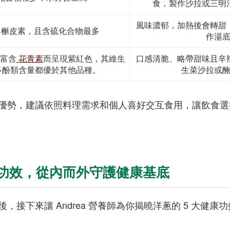
食，製作沙拉或三明
風味濃郁，加熱後會轉甜
富槲皮素，且含硫化合物最多
作湯
富含
花青素
而呈現紫紅色，其維生
口感清脆、略帶甜味且辛
和多酚類含量都優於其他品種。
生菜沙拉或
優勢，建議依照料理需求和個人喜好交互食用，讓飲食選
蔥功效，從內而外守護健康基底
，接下來讓 Andrea 營養師為你揭曉洋蔥的 5 大健康