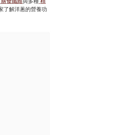
膳食纖維
與多種
植
大家了解洋蔥的營養功