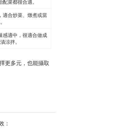
治配菜都很合適。
，適合炒菜、燉煮或當
底。
辣感適中，很適合做成
醃漬涼拌。
擇更多元，也能攝取
功效：