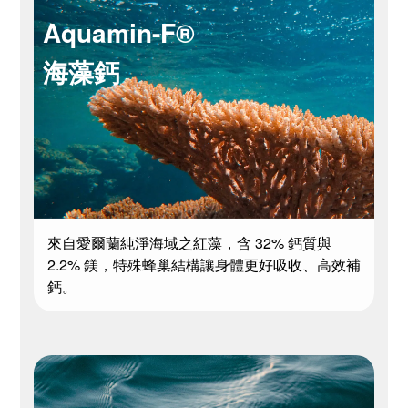
Aquamin-F®
海藻鈣
來自愛爾蘭純淨海域之紅藻，含 32% 鈣質與
2.2% 鎂，特殊蜂巢結構讓身體更好吸收、高效補
鈣。