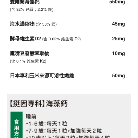
愛爾蘭海藻鈣
550mg
(含 32% 鈣質；2.2% 鎂)
海水濃縮物
45mg
(含 55% 鎂)
酵母維生素D2
25mg
(含 0.02% 維生素 D2)
鷹嘴豆發酵萃取物
10mg
(含 0.1% 維生素 K2)
日本專利玉米來源可溶性纖維
50mg