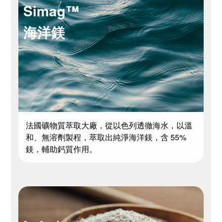
Simag™
海洋鎂
法國礦物質萃取大廠，從以色列透徹海水，以溫
和、無溶劑製程，萃取出純淨海洋鎂，含 55%
鎂，輔助鈣質作用。