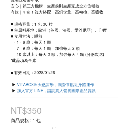
安心｜第三方機構，生產前到生產完成全方位稽核
有效｜4 合 1 複方搭配，高鈣含量、高轉換、高吸收
■ 規格容量：1 包 30 粒
■ 主原料產地：歐洲（英國、法國、愛沙尼亞）、印度
■ 食用方法：睡前
   - 1 - 6 歲：每天 1 顆
   - 7 - 9 歲：每天 1 顆，加強每天 2 顆
   - 10 歲以上：每天 2 顆，加強每天 4 顆 (分兩次吃)
*此品項為全素
■ 有效日期：2028/01/26
 ▶ 
VITABOX® 天然哲學，讓營養貼近身體運作
 ▶ 
加入官方 LINE，諮詢真人營養團隊產品資訊
NT$350
商品規格
: 1 包