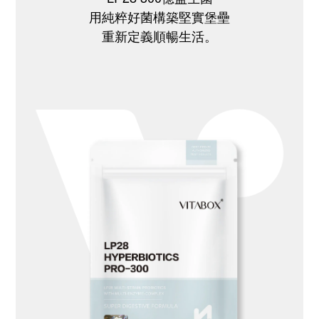
用純粹好菌構築堅實堡壘
重新定義順暢生活。