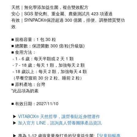
天然｜無化學添加益生菌，複合雙效配方
安心｜SGS 塑化劑、重金屬、農藥測試共 423 項通過
有效｜SYNPACK®保證超過 300 億菌，排便、調整體質雙功
效
■ 規格容量：1 包 30 粒
■ 總菌數：保證菌數 300 億/粒(升級版)
■ 食用方法：
 - 1 - 6 歲：每天半顆或 2 天 1 顆
 - 7 - 18 歲：每天 1 顆，加強每天 2 顆
 - 18 歲以上：每天 2 顆，加強每天 4 顆
（早餐空腹前 30 分 2 粒、睡前 2 粒）
■ 原料產地：台灣
*此品項為奶素
■ 有效日期：2027/11/10
 ▶ 
VITABOX® 天然哲學，讓營養貼近身體運作
 ▶ 
加入官方 LINE，諮詢真人營養團隊產品資訊
 ▶ 專為 1-12 歲孩童量身打造的兒童益生菌:
【兒童順暢專