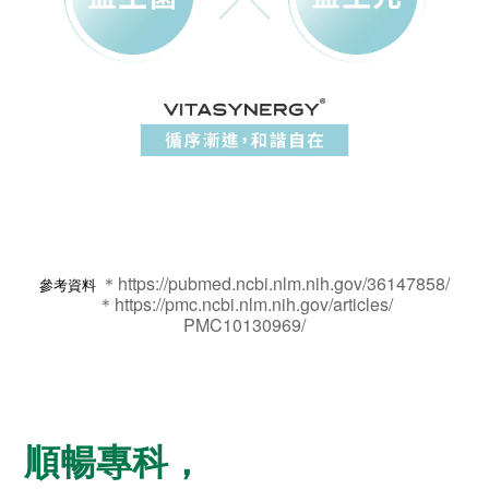
＊
https://pubmed.ncbi.nlm.nih.gov/36147858/
參考資料
＊https://pmc.ncbi.nlm.nih.gov/articles/
PMC10130969/
順暢專科，