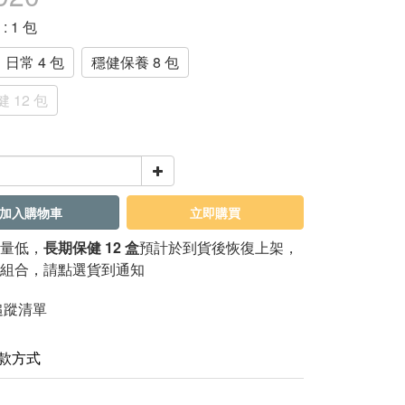
格
: 1 包
日常 4 包
穩健保養 8 包
 12 包
加入購物車
立即購買
量低，
長期保健 12 盒
預計於到貨後恢復上架，
組合，請點選貨到通知
追蹤清單
款方式