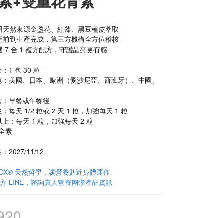
素+雙重花青素
用天然來源金盞花、紅藻、黑豆種皮萃取
產前到生產完成，第三方機構全方位稽核
 7 合 1 複方配方，守護晶亮更有感
：1 包 30 粒
產地：美國、日本、歐洲（愛沙尼亞、西班牙）、中國、
法：早餐或午餐後
-17 歲：每天 1/2 粒或 2 天 1 粒，加強每天 1 粒
18 歲以上：每天 1 粒，加強每天 2 粒
全素
2027/11/12
ABOX® 天然哲學，讓營養貼近身體運作
方 LINE，諮詢真人營養團隊產品資訊
920