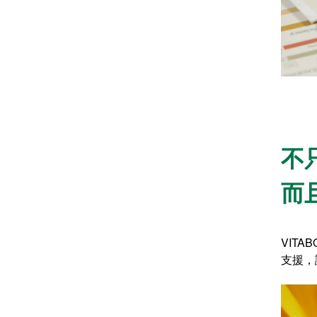
不
而
VITAB
支援，