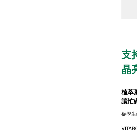
支
晶
植萃
讓忙
從學生
VITAB