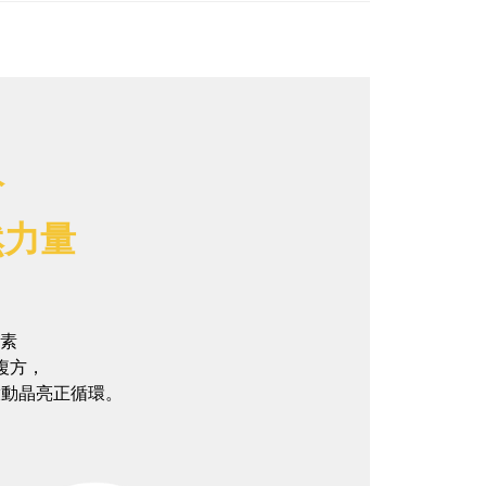
分
然力量
黃素
複方，
啟動晶亮正循環。