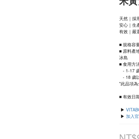
米黃
天然｜採
安心｜生
有效｜嚴選
■ 規格容量
■ 原料
冰島
■ 食用方
   - 1
   - 
*此品項為
■ 有效日期：
 ▶ 
VIT
 ▶ 
加入官
NT$