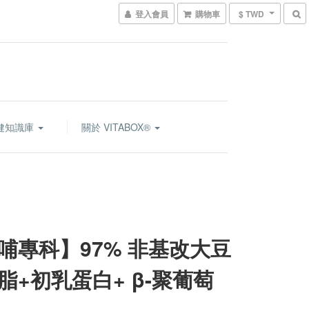
登入會員
購物車
$ TWD
健知識庫
關於 VITABOX®
哺專科】97% 非基改大豆
脂+初乳蛋白+ β-聚葡萄