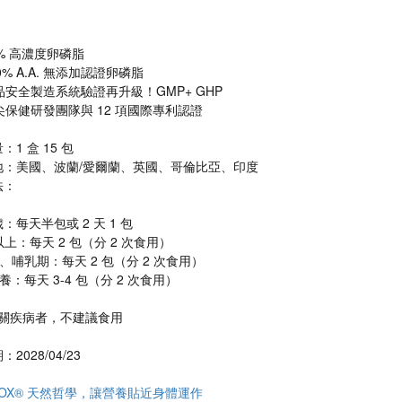
% 高濃度卵磷脂
% A.A. 無添加認證卵磷脂
安全製造系統驗證再升級！GMP+ GHP
保健研發團隊與 12 項國際專利認證
：1 盒 15 包
產地：美國、波蘭/愛爾蘭、英國、哥倫比亞、印度
法：
-12 歲：每天半包或 2 天 1 包
13 歲以上：每天 2 包（分 2 次食用）
懷孕期、哺乳期：每天 2 包（分 2 次食用）
加強保養：每天 3-4 包（分 2 次食用）
相關疾病者，不建議食用
2028/04/23
ABOX® 天然哲學，讓營養貼近身體運作