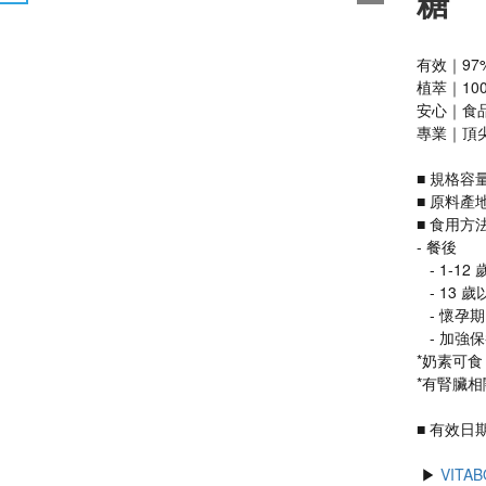
糖
有效｜97
植萃｜100
安心｜食品
專業｜頂尖
■ 規格容量
■ 原料
■ 食用方
- 餐後
   - 1
   - 
   - 
   - 
*奶素可食
*有腎臟
■ 有效日期：
 ▶ 
VIT