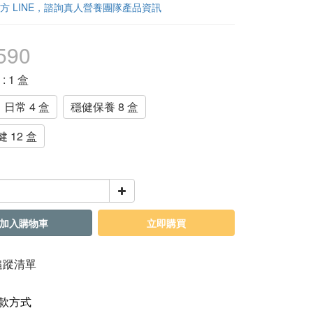
方 LINE，諮詢真人營養團隊產品資訊
590
格
: 1 盒
日常 4 盒
穩健保養 8 盒
 12 盒
加入購物車
立即購買
追蹤清單
款方式