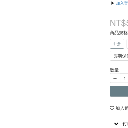
 ▶ 
加入官
NT$
商品規
1 盒
長期保健
數量
加入
付