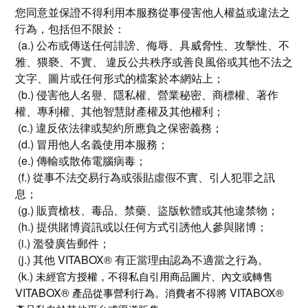
您同意並保證不得利用本服務從事侵害他人權益或違法之
行為，包括但不限於：
(a.) 公布或傳送任何誹謗、侮辱、具威脅性、攻擊性、不
雅、猥褻、不實、 違反公共秩序或善良風俗或其他不法之
文字、圖片或任何形式的檔案於本網站上；
(b.) 侵害他人名譽、隱私權、營業秘密、商標權、著作
權、專利權、其他智慧財產權及其他權利；
(c.) 違反依法律或契約所應負之保密義務；
(d.) 冒用他人名義使用本服務；
(e.) 傳輸或散佈電腦病毒；
(f.) 從事不法交易行為或張貼虛假不實、引人犯罪之訊
息；
(g.) 販賣槍枝、毒品、禁藥、盜版軟體或其他違禁物；
(h.) 提供賭博資訊或以任何方式引誘他人參與賭博；
(i.) 濫發廣告郵件；
(j.) 其他 VITABOX® 有正當理由認為不適當之行為。
(k.)
未經官方授權，不得私自引用商品圖片、內文或轉售
VITABOX®
VITABOX®
產品從事營利行為。消費者不得將