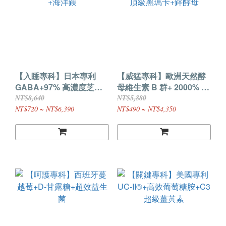
【入睡專科】日本專利
【威猛專科】歐洲天然酵
GABA+97% 高濃度芝麻
母維生素 B 群+ 2000% 頂
素+海洋鎂
級黑瑪卡+鋅酵母
NT$8,640
NT$5,880
NT$720 ~ NT$6,390
NT$490 ~ NT$4,350