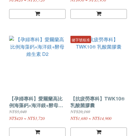
健字號核准
【孕婦專科】愛爾蘭高比
【抗疲勞專科】TWK10®
例海藻鈣+海洋鎂+酵母維
乳酸菌膠囊
生素 D2
NT$5,040
NT$20,160
NT$420 ~ NT$3,720
NT$1,680 ~ NT$14,900