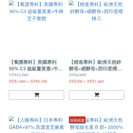
【養護專科】美國專利
【精進專科】歐洲天然鋅
95% C3 超級薑黃素+牛樟
酵母+硒酵母+西印度櫻桃
芝子實體
C
NT$12,960
NT$4,680
NT$1,080 ~ NT$9,590
NT$390 ~ NT$3,460
探索精選