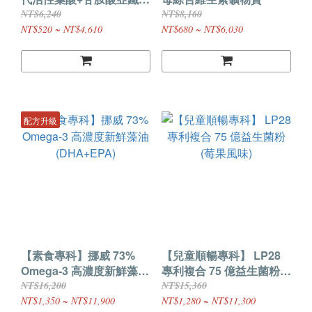
+天然蕎麥 B12
NT$6,240
NT$8,160
NT$520 ~ NT$4,610
NT$680 ~ NT$6,030
配方升級
【素食專科】挪威 73%
【兒童順暢專科】 LP28
Omega-3 高濃度新鮮藻油
專利複合 75 億益生菌粉
(DHA+EPA)
(莓果風味)
NT$16,200
NT$15,360
NT$1,350 ~ NT$11,900
NT$1,280 ~ NT$11,300