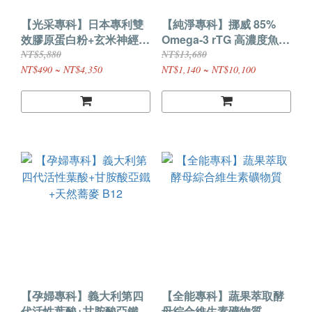
【光采專科】日本專利雙
【純淨專科】挪威 85%
效膠原蛋白粉+玄米神經醯
Omega-3 rTG 高濃度魚油
胺+西印度櫻桃 C
(EPA+DHA)｜第二代升級
NT$5,880
NT$13,680
NT$490 ~ NT$4,350
NT$1,140 ~ NT$10,100
【孕婦專科】義大利第四
【全能專科】蔬果萃取酵
代活性葉酸+甘胺酸亞鐵
母綜合維生素礦物質