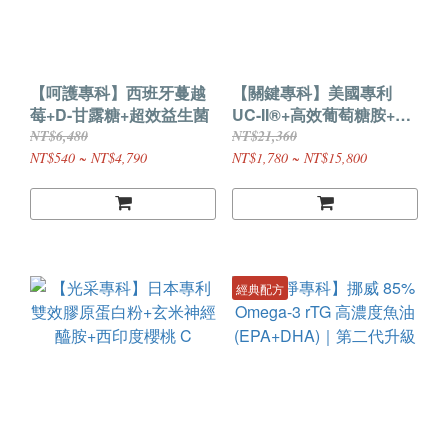
【呵護專科】西班牙蔓越
【關鍵專科】美國專利
莓+D-甘露糖+超效益生菌
UC-II®+高效葡萄糖胺+C3
超級薑黃素
NT$6,480
NT$21,360
NT$540 ~ NT$4,790
NT$1,780 ~ NT$15,800
經典配方