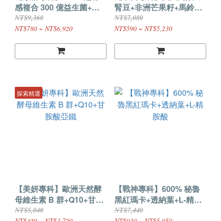
感複合 300 億益生菌+綜
腎豆+非洲芒果籽+馬鈴薯
合消化酵素
萃取物(第三代)
NT$9,360
NT$7,080
VITABOX®
NT$780 ~ NT$6,920
NT$590 ~ NT$5,230
探索精選
【美妍專科】歐洲天然酵
【戰神專科】600% 秘魯
母維生素 B 群+Q10+甘胺
黑紅瑪卡+透納葉+L-精胺
酸亞鐵
酸
NT$5,040
NT$7,440
NT$420 ~ NT$3,720
NT$930 ~ NT$5,950