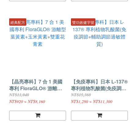
經典配方
雙功效健字號
【晶亮專科】7 合 1 美國
【免疫專科】日本 L-137®
專利 FloraGLO® ​游離型
專利植物乳酸菌(免疫調節
葉黃素+玉米黃素+雙重花
+輔助調節過敏體質)
NT$11,040
NT$15,360
青素
NT$920 ~ NT$8,160
NT$1,280 ~ NT$11,300