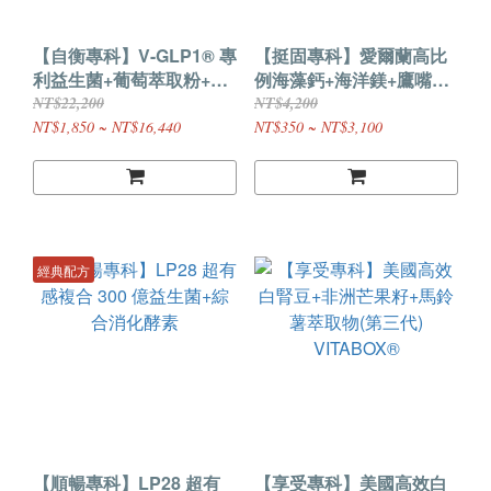
【自衡專科】V-GLP1® 專
【挺固專科】愛爾蘭高比
利益生菌+葡萄萃取粉+醣
例海藻鈣+海洋鎂+鷹嘴豆
化橙皮苷
K2
NT$22,200
NT$4,200
NT$1,850 ~ NT$16,440
NT$350 ~ NT$3,100
經典配方
【順暢專科】LP28 超有
【享受專科】美國高效白