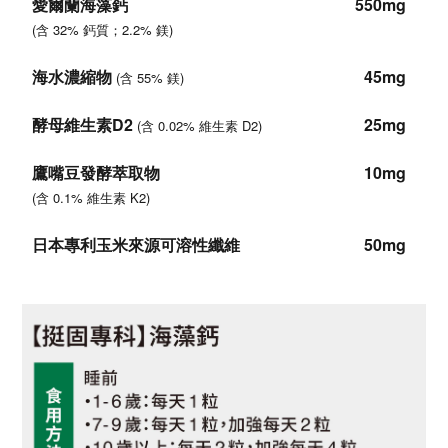
愛爾蘭海藻鈣
550mg
(含 32% 鈣質；2.2% 鎂)
海水濃縮物
45mg
(含 55% 鎂)
酵母維生素D2
25mg
(含 0.02% 維生素 D2)
鷹嘴豆發酵萃取物
10mg
(含 0.1% 維生素 K2)
日本專利玉米來源可溶性纖維
50mg