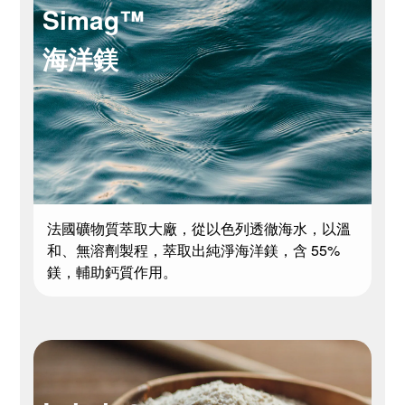
Simag™
海洋鎂
法國礦物質萃取大廠，從以色列透徹海水，以溫
和、無溶劑製程，萃取出純淨海洋鎂，含 55%
鎂，輔助鈣質作用。