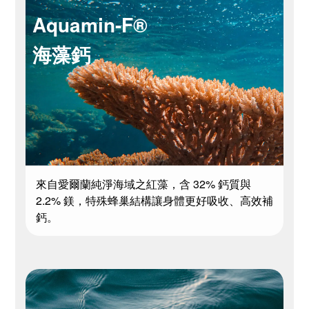
Aquamin-F®
海藻鈣
來自愛爾蘭純淨海域之紅藻，含 32% 鈣質與
2.2% 鎂，特殊蜂巢結構讓身體更好吸收、高效補
鈣。