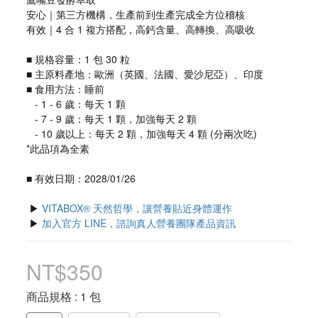
安心｜第三方機構，生產前到生產完成全方位稽核
有效｜4 合 1 複方搭配，高鈣含量、高轉換、高吸收
■ 規格容量：1 包 30 粒
■ 主原料產地：歐洲（英國、法國、愛沙尼亞）、印度
■ 食用方法：睡前
   - 1 - 6 歲：每天 1 顆
   - 7 - 9 歲：每天 1 顆，加強每天 2 顆
   - 10 歲以上：每天 2 顆，加強每天 4 顆 (分兩次吃)
*此品項為全素
■ 有效日期：2028/01/26
 ▶ 
VITABOX® 天然哲學，讓營養貼近身體運作
 ▶ 
加入官方 LINE，諮詢真人營養團隊產品資訊
NT$350
商品規格
: 1 包