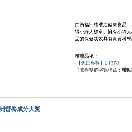
由衛福部核准之健康食品，
得小綠人標章。擁有小綠人
品的保健功效具有實質科學證
核准品項：
-【免疫專科】L-137®
（取得雙健字號標章：
輔助
rds 亞洲營養成分大獎