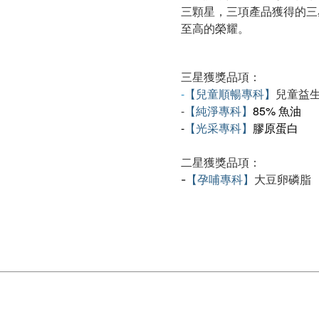
三顆星，三項產品獲得的三
至高的榮耀。
三星獲獎品項：
-
【兒童順暢專科】
兒童益
-
【純淨專科】
85% 魚油
-
【光采專科】
膠原蛋白
二星獲獎品項：
【孕哺專科】
大豆卵磷脂
-