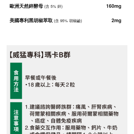
歐洲天然鋅酵母
160mg
(含 5% 鋅)
美國專利黑胡椒萃取
2mg
(含 95% 胡椒鹼)