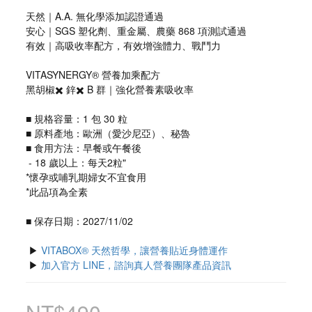
天然｜A.A. 無化學添加認證通過
安心｜SGS 塑化劑、重金屬、農藥 868 項測試通過
有效｜高吸收率配方，有效增強體力、戰鬥力
VITASYNERGY® 營養加乘配方
黑胡椒✖️ 鋅✖️ B 群｜強化營養素吸收率
■ 規格容量：1 包 30 粒
■ 原料產地：歐洲（愛沙尼亞）、秘魯
■ 食用方法：早餐或午餐後
 - 18 歲以上：每天2粒"
*懷孕或哺乳期婦女不宜食用
*此品項為全素
■ 保存日期：2027/11/02
 ▶ 
VITABOX® 天然哲學，讓營養貼近身體運作
 ▶ 
加入官方 LINE，諮詢真人營養團隊產品資訊