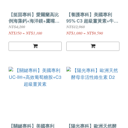
【挺固專科】愛爾蘭高比
【養護專科】美國專利
例海藻鈣+海洋鎂+鷹嘴豆
95% C3 超級薑黃素+牛樟
K2
芝子實體
NT$4,200
NT$12,960
NT$350 ~ NT$3,100
NT$1,080 ~ NT$9,590
【關鍵專科】美國專利
【陽光專科】歐洲天然酵