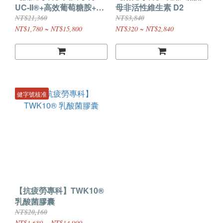
UC-II®+高效葡萄糖胺+C3
母非活性維生素 D2
超級薑黃素
NT$21,360
NT$3,840
NT$1,780 ~ NT$15,800
NT$320 ~ NT$2,840
健字號核准
【抗疲勞專科】TWK10®
乳酸菌膠囊
NT$20,160
NT$1,680 ~ NT$14,900