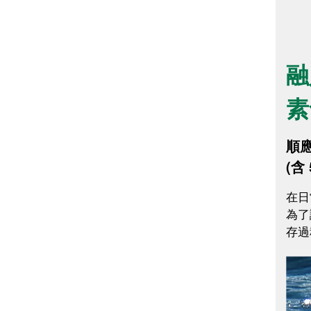
融
素
順應
(含 
在日
為了
存過