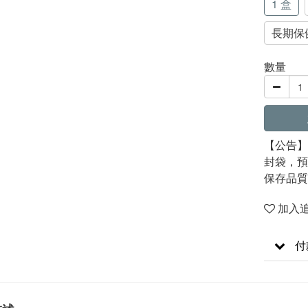
1 盒
長期保健
數量
【公告】
封袋，預
保存品質
加入
付