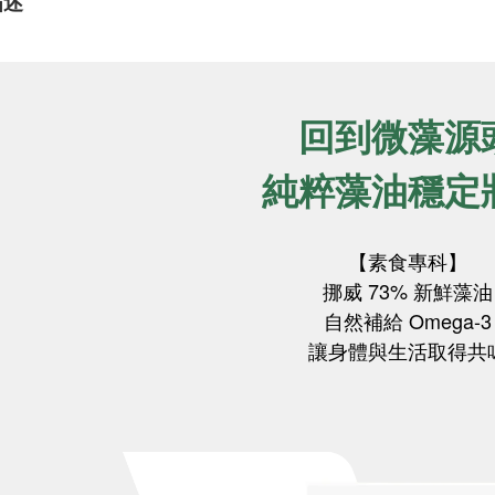
描述
回到微藻源
純粹藻油穩定
【素食專科】
挪威 73% 新鮮藻油
自然補給 Omega-3
讓身體與生活取得共