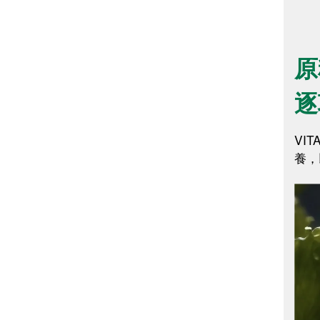
原
逐
VI
養，