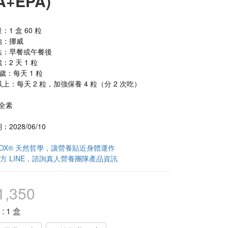
A+EPA)
：1 盒 60 粒
■ 原料產地：挪威	
法：早餐或午餐後
 6 歲：2 天 1 粒
- 12 歲：每天 1 粒
13 歲以上：每天 2 粒，加強保養 4 粒（分 2 次吃）
全素
2028/06/10
ABOX® 天然哲學，讓營養貼近身體運作
方 LINE，諮詢真人營養團隊產品資訊
1,350
格
: 1 盒