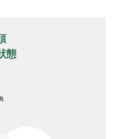
頭
狀態
鳴