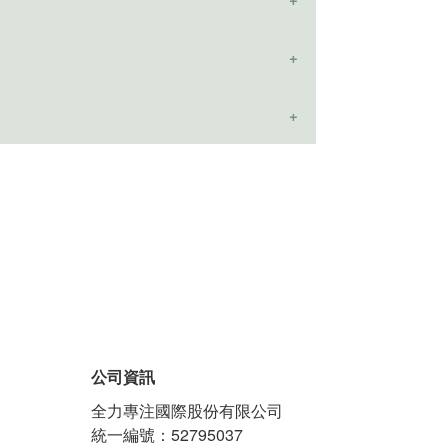
藏做保存，如此可以穩定環境避免受潮。另
他容器或使用藥盒分裝，以免影響營養素的
公司資訊
全力專注國際股份有限公司
統一編號：52795037