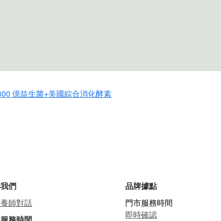
保證菌數技術
陽直射、發熱電器旁，在保存期限內食用完畢。
持最高活性
候潮濕、天氣變化大，鋁袋密封袋建議放在密封保鮮盒以冰箱冷
護提升定殖率
用完畢，才會是植萃營養素最新鮮的狀態:))
一，平均每包只要585元，加入會員再享會員優惠折扣喔！
留意，我們鋁袋有五層防潮、阻絕光線作用，因此不建議移至其
實「保證菌數」才是關鍵！
300 億益生菌+美國綜合消化酵素
、食用方法與功效排名、時間怎麼吃
薦挑選八大秘訣
什麼時候吃最好！
懂專家益生菌如何挑選！
絡我們
品牌據點
營養師對話
門市服務時間
即時確認
上服務時間