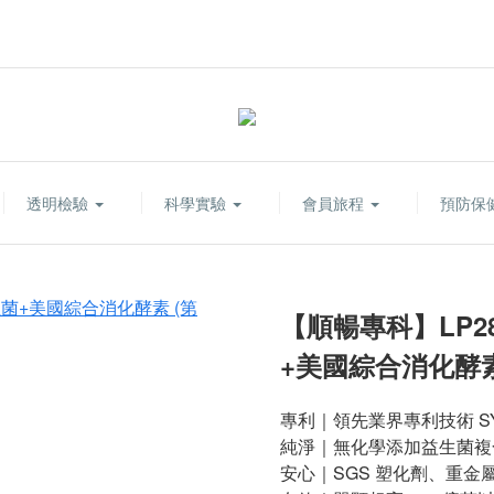
透明檢驗
科學實驗
會員旅程
預防保
【順暢專科】LP28
+美國綜合消化酵素 (
專利｜領先業界專利技術 SY
純淨｜無化學添加益生菌複
安心｜SGS 塑化劑、重金屬