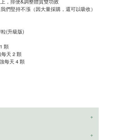
菌以上，排便&調整體質雙功效
，但我們堅持不漲（因大量採購，還可以吸收）
/粒(升級版)
1 顆
強每天 2 顆
強每天 4 顆
的順暢首選