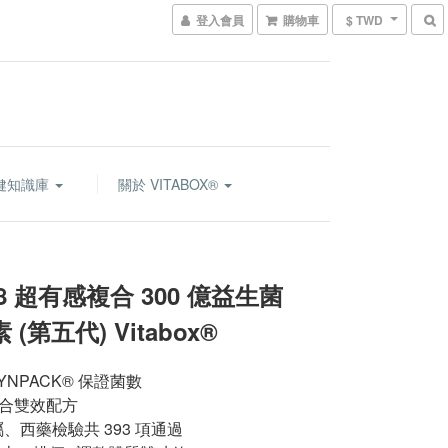
登入會員
購物車
$ TWD
健知識庫
關於 VITABOX®
 超有感複合 300 億益生菌
第五代) Vitabox®
NPACK® 保證菌數 
合雙效配方
、西藥檢驗共 393 項通過