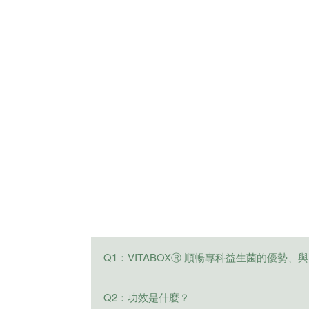
Q1：VITABOXⓇ 順暢專科益生菌的優勢
VITABOX® 益生菌亞洲創新 SYNP
Q2：功效是什麼？