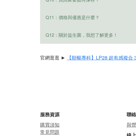
四、獨有技術，最專業：
相似，是益生菌最天然的味道喔:))
① 全台最大益菌製造商，打造亞洲最頂尖
未開封：儲存在陰涼乾燥處，避開太
Q11：價格與優惠是什麼？
② 三層包埋凍乾技術，完整包覆益菌、維
開封後：將乾燥劑取出，因台灣氣
③ 頂級 Vcaps® 耐酸植物膠囊，加強保
外小小提醒，拆封後3個月內應盡快食
一包30顆NT$780，搭配目前的買三送
Q12：關於益生菌，我想了解更多！
此外，天然營養素的保存需要格外
保存唷～
益生菌保存要冷藏？常溫保存可以嗎？其
官網逛逛 ►
【順暢專科】LP28 超有感複合 
3分鐘搞懂益生菌挑選、推薦好評價品牌
營養師：補充益生菌功效好處多！為你推
益生菌功效有哪些？認識3大成分，了解
最新益生菌推薦挑選四大觀念，一次就搞
服務資源
聯
購買須知
與
常見問題
線