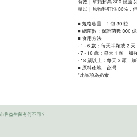
有效｜單顆超高 300 億
親民｜原物料狂漲 36%
■ 規格容量：1 包 30 粒
■ 總菌數：保證菌數 300 億
■ 食用方法：
- 1 - 6 歲：每天半顆或 2 天 
- 7 - 18 歲：每天 1 顆，加
- 18 歲以上：每天 2 顆，加
■ 原料產地：台灣
*此品項為奶素
、與市售益生菌有何不同？
ACK™保證菌數300億膠囊，高菌數、高穩定、高存活率，是業界頂尖