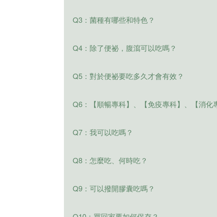
除了保證菌數之外，VITABOX® 還有 
LP28 益生菌透過複合式菌株與高活菌數
Q3：菌種有哪些和特色？
一、獨家配方，最有效：
SYNPACK® 專利技術，保證 
瀉、有助於排便順暢
Q4：除了便祕，腹瀉可以吃嗎？
① 創新 SYNPACK™ 包裝技術，保證兩年至
DigeZyme®
超級綜合酵素改善食
② 專利菌 LP28 + 7 種複合菌配方，排便
Bimuno®
半乳寡醣：有助於益菌
③ 堅持 100% 桿菌、無球菌，達到高效
腹瀉的主要原因有食物中毒、腸黏膜受損
Q5：對於便祕要吃多久才會有效？
④ 美國 DigeZyme® 超級消化酵素，幫
了解更多 ►
若是腸道的好菌太少，壞菌較多容易引起腹
VITABOX®【順暢專科】L
⑤ 愛爾蘭 Bimuno® 半乳寡糖，有助好
菌菌種在腸道內發揮不同的功效，有助於
益生菌是非常溫和的植萃營養素配方，透
Q6：【順暢專科】、【免疫專科】、【消化
二、純淨來源，最天然：
明顯的幫助:))
另外添加的消化酵素主要功能是幫助食物
① 榮獲國際 A.A. 無添加驗證，成分單純
另外飲食、生活作息、壓力、水分攝取..
Q7：我可以吃嗎？
② 選用 8 大優質菌株，避免吃進來路不
每日蔬菜攝取3-5碗，水果攝取2
三、嚴格品管，最安心：
適合者
每日水分攝取需要2000-3000c
Q8：怎麼吃、
何時吃
？
1歲以上小朋友、兒童、青少年、奶
生活作息不正常、熬夜、睡眠時間
① 整合一條龍供應鏈、菌粉不離場，降低
注意事項
壓力過大、情緒緊張焦慮時，支配
② 三大品質管控、全程 68 道監測為你把
營養師建議早上空腹或睡前搭配開水食用
Q9：可以撥開膠囊吃嗎？
③ 國際級 NSF 公認，保健品最高品質出
服用藥物、茶、咖啡，需要間隔1-
每日建議食用顆數如下：
④ SGS 定期三大檢驗( 重金屬、塑化劑、
麩質、奶製品、黃豆過敏者需要詢
LP28益生菌可以拆開膠囊食用，請將粉末
Q10：買回家要如何保存？