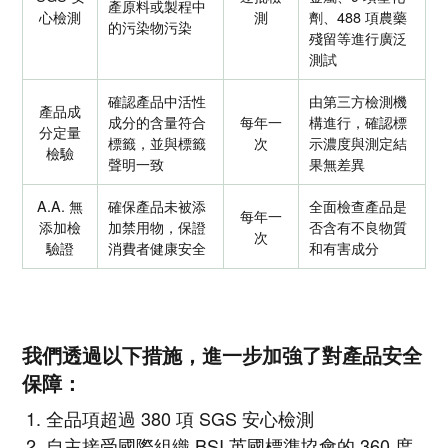
產原料或製程中
心檢測
測
劑、488 項農藥
的污染物污染
殘留等進行廣泛
測試
確認產品中活性
由第三方檢測機
產品成
成分的含量符合
每年一
構進行，確認標
分定量
標籤，並與標籤
次
示濃度與測定結
檢驗
聲明一致
果無差異
A.A. 無
確保產品未被添
全面檢查產品是
每年一
添加檢
加禁用物，保證
否含有不良物質
次
驗證
消費者健康安全
和有害成分
我們透過以下措施，進一步加強了對產品安全
保障：
全品項超過 380 項 SGS 安心檢測
自主接受國際組織 BSI 英國標準協會的 360 度