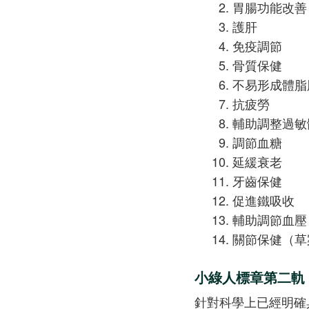
胃腸功能改善
護肝
免疫調節
骨質保健
不易形成體脂
抗疲勞
輔助調整過敏
調節血糖
延緩衰老
牙齒保健
促進鐵吸收
輔助調節血壓
關節保健（草
小綠人標章第二軌
針對科學上已經明確