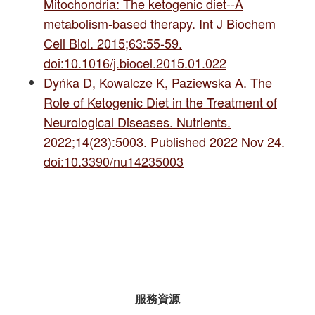
Mitochondria: The ketogenic diet--A
metabolism-based therapy. Int J Biochem
Cell Biol. 2015;63:55-59.
doi:10.1016/j.biocel.2015.01.022
Dyńka D, Kowalcze K, Paziewska A. The
Role of Ketogenic Diet in the Treatment of
Neurological Diseases. Nutrients.
2022;14(23):5003. Published 2022 Nov 24.
doi:10.3390/nu14235003
服務資源