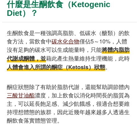
什麼是生酮飲食（Ketogenic
Diet）？
生酮飲食是一種強調高脂肪、低碳水（醣類）的飲
食方法，當飲食中
碳水化合物
僅佔5～10%，人體
沒有足夠的碳水可以生成能量時，只能
將體內脂肪
藉此產生熱量維持生理機能，此時
代謝成酮體，並
。
人體會進入所謂的酮症（Ketosis）狀態
酮症狀態除了有助於脂肪代謝，還能幫助調節體內
三酸甘油酯
濃度，加上飲食以消化時間長的脂質為
主，可以延長飽足感、減少飢餓感，很適合想要維
持理想體態的族群，因此近幾年越來越多人透過生
酮飲食落實體態管理。