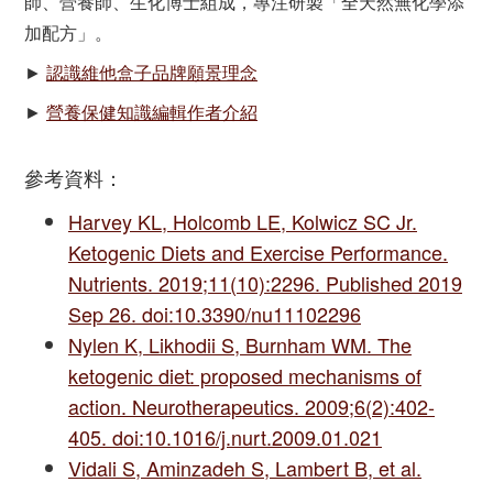
師、營養師、生化博士組成，專注研製「全天然無化學添
加配方」。
►
認識維他盒子品牌願景理念
►
營養保健知識編輯作者介紹
參考資料：
Harvey KL, Holcomb LE, Kolwicz SC Jr.
Ketogenic Diets and Exercise Performance.
Nutrients. 2019;11(10):2296. Published 2019
Sep 26. doi:10.3390/nu11102296
Nylen K, Likhodii S, Burnham WM. The
ketogenic diet: proposed mechanisms of
action. Neurotherapeutics. 2009;6(2):402-
405. doi:10.1016/j.nurt.2009.01.021
Vidali S, Aminzadeh S, Lambert B, et al.