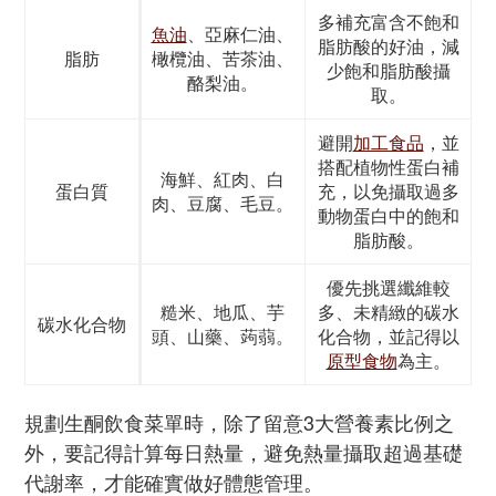
多補充富含不飽和
魚油
、亞麻仁油、
脂肪酸的好油，減
脂肪
橄欖油、苦茶油、
少飽和脂肪酸攝
酪梨油。
取。
避開
加工食品
，並
搭配植物性蛋白補
海鮮、紅肉、白
蛋白質
充，以免攝取過多
肉、豆腐、毛豆。
動物蛋白中的飽和
脂肪酸。
優先挑選纖維較
糙米、地瓜、芋
多、未精緻的碳水
碳水化合物
頭、山藥、蒟蒻。
化合物，並記得以
原型食物
為主。
規劃生酮飲食菜單時，除了留意3大營養素比例之
外，要記得計算每日熱量，避免熱量攝取超過基礎
代謝率，才能確實做好體態管理。