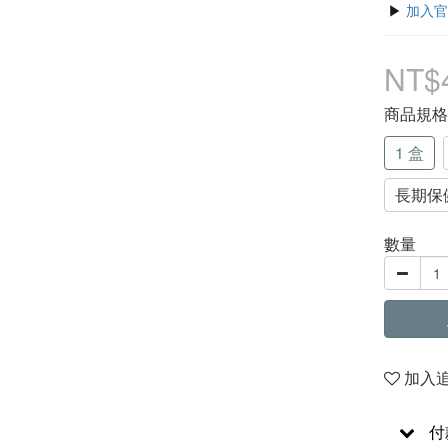
 ▶ 
加入官
NT$
商品規
1 盒
長期保健
數量
加入
付