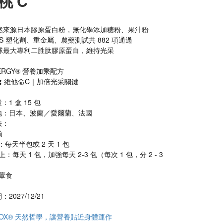
桃 C
然來源日本膠原蛋白粉，無化學添加糖粉、果汁粉
S 塑化劑、重金屬、農藥測試共 882 項通過
球最大專利二胜肽膠原蛋白，維持光采
NERGY® 營養加乘配方
️ 維他命C｜加倍光采關鍵
：1 盒 15 包
產地：日本、波蘭／愛爾蘭、法國
法：
前
2 歲：每天半包或 2 天 1 包
葷食
2027/12/21
ABOX® 天然哲學，讓營養貼近身體運作