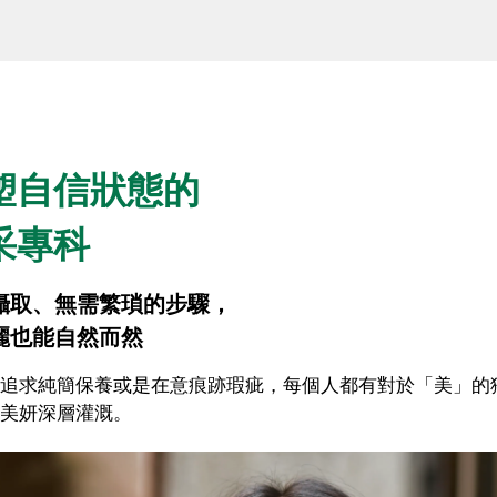
塑自信狀態的
采專科
攝取、無需繁瑣的步驟，
麗也能自然而然
追求純簡保養或是在意痕跡瑕疵，每個人都有對於「美」的獨特
美妍深層灌溉。