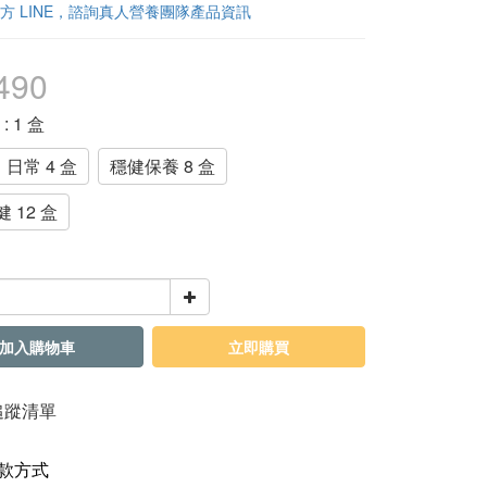
方 LINE，諮詢真人營養團隊產品資訊
490
格
: 1 盒
日常 4 盒
穩健保養 8 盒
 12 盒
加入購物車
立即購買
追蹤清單
款方式