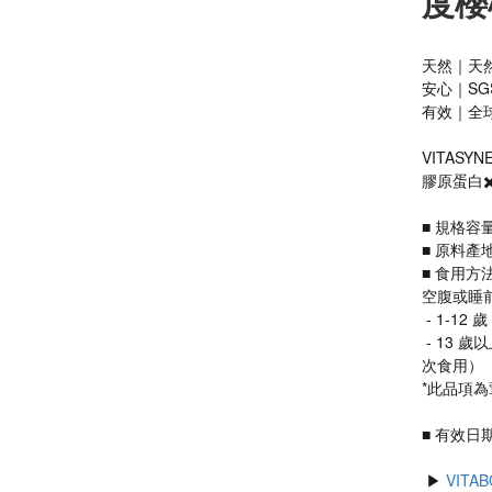
度櫻
天然｜天
安心｜SG
有效｜全
VITASY
膠原蛋白✖
■ 規格容量
■ 原料
■ 食用方
空腹或睡
 - 1-1
 - 13 歲以上：每天 1 包，加強每天 2-3 包（每次 1 包，分 2 - 3 
次食用）
*此品項為
■ 有效日期：
 ▶ 
VIT