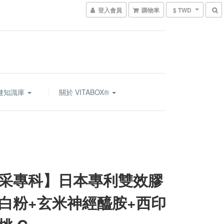
登入會員
購物車
$ TWD
健知識庫
關於 VITABOX®
采專科】日本專利雙效膠
白粉+玄米神經醯胺+西印