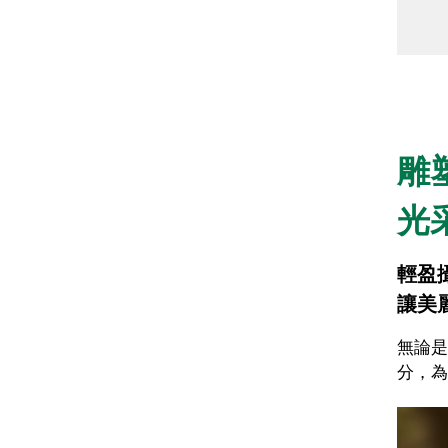
雕
光
輕盈
讓美
無論是
分，為