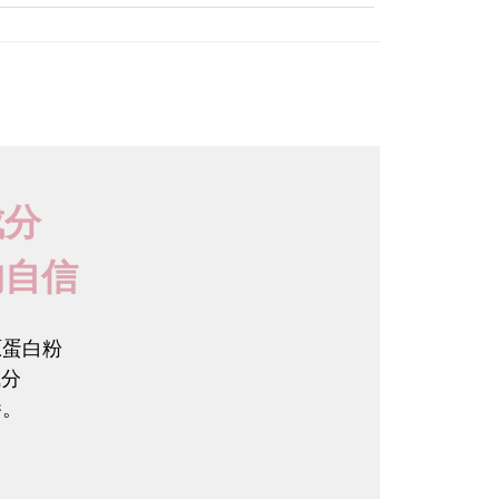
成分
的自信
原蛋白粉
成分
養
。