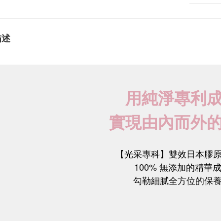
描述
用純淨專利
實現由內而外
【光采專科】雙效日本膠
100% 無添加的精華
勾勒細膩全方位的保