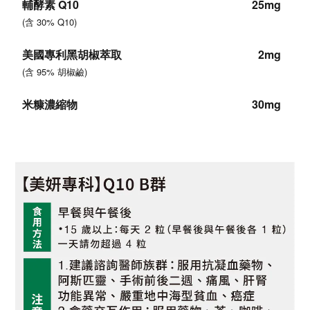
輔酵素 Q10
25mg
(
含 30% Q10
)
美國專利黑胡椒萃取
2mg
(
含 95% 胡椒鹼
)
米糠濃縮物
30mg