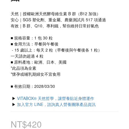
天然｜授權歐洲天然酵母維生素 B 群（B12 加強）
安心｜SGS 塑化劑、重金屬、農藥測試共 517 項通過
有效｜B 群、Q10、專利鐵，幫你維持日常好氣色
■ 規格容量：1 包 30 粒
■ 食用方法：早餐與午餐後
 - 15 歲以上：每天 2 粒（早餐後與午餐後各 1 粒）
一天請勿超過 4 粒
■ 原料產地：歐洲、日本、美國
*此品項為全素
*懷孕或哺乳期婦女不宜食用
■ 有效日期：2028/03/30
 ▶ 
VITABOX® 天然哲學，讓營養貼近身體運作
 ▶ 
加入官方 LINE，諮詢真人營養團隊產品資訊
NT$420