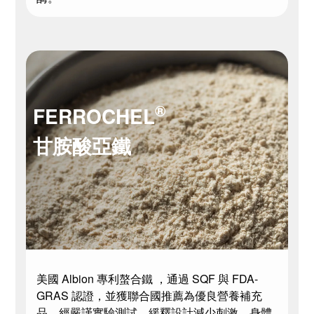
®
FERROCHEL
甘胺酸亞鐵
美國 Albion 專利螯合鐵 ，通過 SQF 與 FDA-
GRAS 認證，並獲聯合國推薦為優良營養補充
品。經嚴謹實驗測試，緩釋設計減少刺激，身體