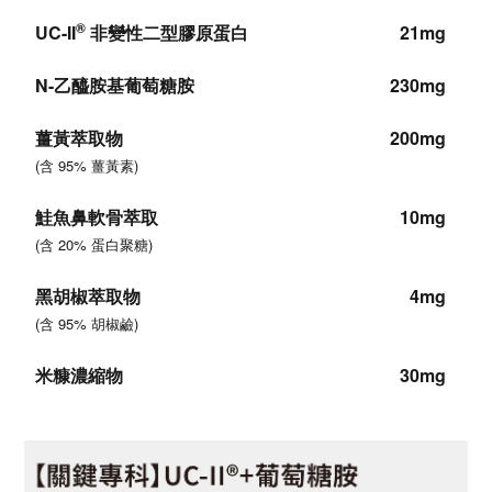
®
UC-II
非變性二型膠原蛋白
21mg
N-乙醯胺基葡萄糖胺
230mg
薑黃萃取物
200mg
(
含 95% 薑黃素
)
鮭魚鼻軟骨萃取
10mg
(
含 20%
蛋白聚糖
)
黑胡椒萃取物
4mg
(
含
95% 胡椒鹼
)
米糠濃縮物
30mg