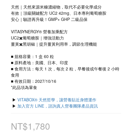
天然｜天然來源米糠濃縮物，取代不必要化學成分
有效｜頂級關鍵配方 UC2 42mg、日本專利葡萄糖胺
安心｜驗證再升級！GMP+ GHP 二級品保 
VITASYNERGY® 營養加乘配方
UC2✖️葡萄糖胺｜增強活動力
薑黃✖️黑胡椒｜提升薑黃利用率，調節生理機能
■ 規格容量：1 盒 60 粒
■ 原料產地：美國、日本、印度
■ 食用方法：每天 1 次，每次 2 粒，早餐後或午餐後 2 小時
食用
■ 有效日期：2027/10/16
*此品項為葷食
 ▶ 
VITABOX® 天然哲學，讓營養貼近身體運作
 ▶ 
加入官方 LINE，諮詢真人營養團隊產品資訊
NT$1,780