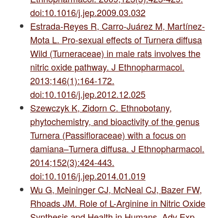
doi:10.1016/j.jep.2009.03.032
Estrada-Reyes R, Carro-Juárez M, Martínez-
Mota L. Pro-sexual effects of Turnera diffusa
Wild (Turneraceae) in male rats involves the
nitric oxide pathway. J Ethnopharmacol.
2013;146(1):164-172.
doi:10.1016/j.jep.2012.12.025
Szewczyk K, Zidorn C. Ethnobotany,
phytochemistry, and bioactivity of the genus
Turnera (Passifloraceae) with a focus on
damiana–Turnera diffusa. J Ethnopharmacol.
2014;152(3):424-443.
doi:10.1016/j.jep.2014.01.019
Wu G, Meininger CJ, McNeal CJ, Bazer FW,
Rhoads JM. Role of L-Arginine in Nitric Oxide
Synthesis and Health in Humans. Adv Exp