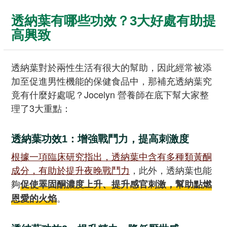
透納葉有哪些功效？3大好處有助提
高興致
透納葉對於兩性生活有很大的幫助，因此經常被添
加至促進男性機能的保健食品中，那補充透納葉究
竟有什麼好處呢？Jocelyn 營養師在底下幫大家整
理了3大重點：
透納葉功效1：增強戰鬥力，提高刺激度
根據一項臨床研究指出，透納葉中含有多種類黃酮
成分，有助於提升夜晚戰鬥力
，此外，透納葉也能
夠
促使睪固酮濃度上升、提升感官刺激，幫助點燃
。
恩愛的火焰