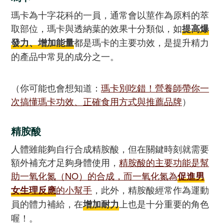
瑪卡為十字花科的一員，通常會以莖作為原料的萃
取部位，瑪卡與透納葉的效果十分類似，如
提高爆
都是瑪卡的主要功效，是提升精力
發力、增加能量
的產品中常見的成分之一。
（你可能也會想知道：
瑪卡別吃錯！營養師帶你一
次搞懂瑪卡功效、正確食用方式與推薦品牌
）
精胺酸
人體雖能夠自行合成精胺酸，但在關鍵時刻就需要
額外補充才足夠身體使用，
精胺酸的主要功能是幫
助一氧化氮（NO）的合成，而一氧化氮為
促進男
的小幫手
，此外，精胺酸經常作為運動
女生理反應
員的體力補給，在
上也是十分重要的角色
增加耐力
喔！。