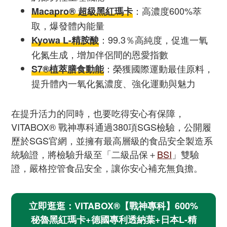
：高濃度600%萃
Macapro® 超級黑紅瑪卡
取，爆發體內能量
：99.3％高純度，促進一氧
Kyowa L-精胺酸
化氮生成，增加伴侶間的恩愛指數
：榮獲國際運動最佳原料，
S7®植萃膳食動能
提升體內一氧化氮濃度、強化運動與魅力
在提升活力的同時，也要吃得安心有保障，
VITABOX® 戰神專科通過380項SGS檢驗，公開履
歷於SGS官網，並擁有最高層級的食品安全製造系
統驗證，將檢驗升級至「二級品保＋
BSI
」雙驗
證，嚴格控管食品安全，讓你安心補充無負擔。
立即逛逛：VITABOX®【戰神專科】600%
秘魯黑紅瑪卡+德國專利透納葉+日本L-精