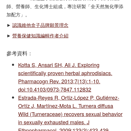
師、營養師、生化博士組成，專注研製「全天然無化學添
加配方」。
►
認識維他盒子品牌願景理念
►
營養保健知識編輯作者介紹
參考資料：
Kotta S, Ansari SH, Ali J. Exploring
scientifically proven herbal aphrodisiacs.
Pharmacogn Rev. 2013;7(13):1-10.
doi:10.4103/0973-7847.112832
Estrada-Reyes R, Ortiz-López P, Gutiérrez-
Ortíz J, Martínez-Mota L. Turnera diffusa
Wild (Turneraceae) recovers sexual behavior
in sexually exhausted males. J
Ethnopharmacol. 2009;123(3):423-429.