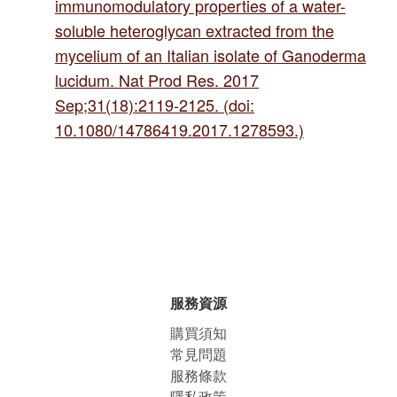
immunomodulatory properties of a water-
soluble heteroglycan extracted from the
mycelium of an Italian isolate of Ganoderma
lucidum. Nat Prod Res. 2017
Sep;31(18):2119-2125. (doi:
10.1080/14786419.2017.1278593.)
服務資源
購買須知
常見問題
服務條款
隱私政策