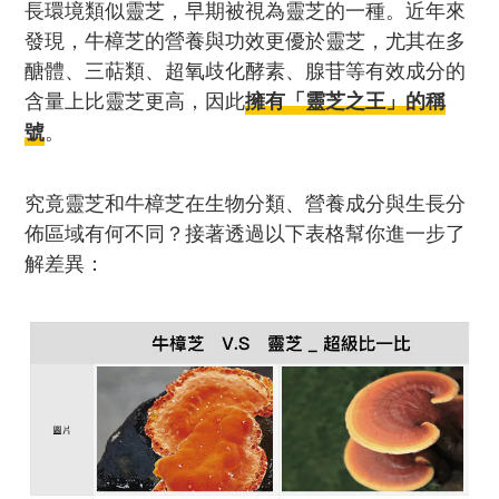
長環境類似靈芝，早期被視為靈芝的一種。近年來
發現，牛樟芝的營養與功效更優於靈芝，尤其在多
醣體、三萜類、超氧歧化酵素、腺苷等有效成分的
含量上比靈芝更高，因此
擁有「靈芝之王」的稱
。
號
究竟靈芝和牛樟芝在生物分類、營養成分與生長分
佈區域有何不同？接著透過以下表格幫你進一步了
解差異：