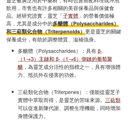
靈芝被廣泛用於中藥材，有時也會搭配料理或沖泡
飲用，市售也有許多相關的美容保養品與保健食
品。經研究證實，靈芝「
子實體
」的營養價值極
高，尤其是成分中的
多醣體（Polysaccharides）
更是靈芝的關鍵
和三萜類化合物（Triterpenoids）
保養成分，有助於調整體質、滋補強身。
多醣體（Polysaccharides）：具有
β-
（1→3）主鏈和 β-（1→6）側鏈的葡萄聚
醣
，為靈芝成分活性的指標之一，具有增強體
力、抵抗外在侵害的功效。
三萜類化合物（Triterpenes）：僅能從靈芝子
實體中萃取而得，是靈芝的苦味來源。
三萜類
可以促進新陳代謝、調整生理機能，同時增加
身體保護力。