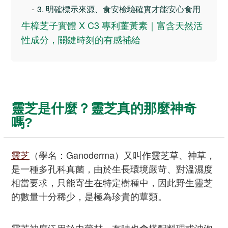
-
3. 明確標示來源、食安檢驗確實才能安心食用
牛樟芝子實體 X C3 專利薑黃素｜富含天然活
性成分，關鍵時刻的有感補給
靈芝是什麼？靈芝真的那麼神奇
嗎?
靈芝
（學名：Ganoderma）又叫作靈芝草、神草，
是一種多孔科真菌，由於生長環境嚴苛、對溫濕度
相當要求，只能寄生在特定樹種中，因此野生靈芝
的數量十分稀少，是極為珍貴的蕈類。