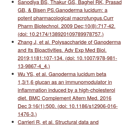
Sanodiya BS, Thakur GS, Baghel RK, Prasad
GB, & Bisen PS.Ganoderma lucidum: a
potent pharmacological macrofungus.Curr
Pharm Biotechnol. 2009 Dec;10(8):717-42.
(doi: 10.2174/138920109789978757.)
Zhang J, et al. Polysaccharide of Ganoderma
and Its Bioactivities. Adv Exp Med Biol.
2019;1181:107-134. (doi: 10.1007/978-981-
13-9867-4_4.)
Wu YS, et al. Ganoderma lucidum beta
1,3/1,6 glucan as an immunomodulator in
inflammation induced by a high-cholesterol
diet. BMC Complement Altern Med. 2016
Dec 3;16(1):500. (doi: 10.1186/s12906-016-
1476-3.)
Carrieri R, et al. Structural data and