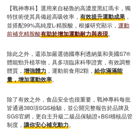
【戰神專科】選用來自秘魯的高濃度黑紅瑪卡，獨
特技術使其具備超高吸收率，
，
有效提升運動成果
並搭配99%高純度L-精胺酸，根據研究顯示，
運動
前補充精胺酸
。
有助於增加運動耐力與表現
除此之外，還添加嚴選德國專利透納葉和美國S7®
體能勁升植萃物，具多項臨床科學證實，有效調整
體質，
，運動前食用2顆，
增強體力
給你滿滿能
。
量，增加運動效率
除了有效之外，食品安全也很重要，戰神專科每批
皆通過380項SGS檢驗，並公開完整報告於品牌及
SGS官網，更自主升級二級品保驗證+BSI稽核品管
制度，
。
讓你安心補充動力