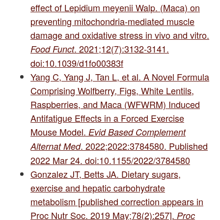
effect of Lepidium meyenii Walp. (Maca) on
preventing mitochondria-mediated muscle
damage and oxidative stress in vivo and vitro.
. 2021;12(7):3132-3141.
Food Funct
doi:10.1039/d1fo00383f
Yang C, Yang J, Tan L, et al. A Novel Formula
Comprising Wolfberry, Figs, White Lentils,
Raspberries, and Maca (WFWRM) Induced
Antifatigue Effects in a Forced Exercise
Mouse Model.
Evid Based Complement
. 2022;2022:3784580. Published
Alternat Med
2022 Mar 24. doi:10.1155/2022/3784580
Gonzalez JT, Betts JA. Dietary sugars,
exercise and hepatic carbohydrate
metabolism [published correction appears in
Proc Nutr Soc. 2019 May;78(2):257].
Proc