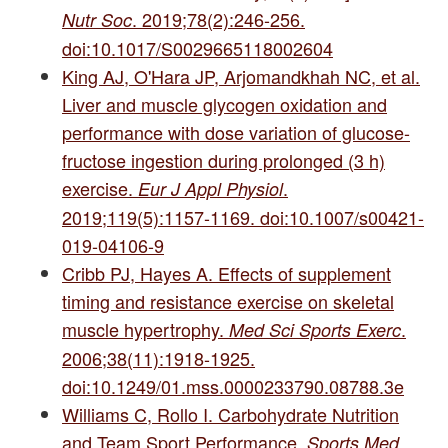
. 2019;78(2):246-256.
Nutr Soc
doi:10.1017/S0029665118002604
King AJ, O'Hara JP, Arjomandkhah NC, et al.
Liver and muscle glycogen oxidation and
performance with dose variation of glucose-
fructose ingestion during prolonged (3 h)
exercise.
.
Eur J Appl Physiol
2019;119(5):1157-1169. doi:10.1007/s00421-
019-04106-9
Cribb PJ, Hayes A. Effects of supplement
timing and resistance exercise on skeletal
muscle hypertrophy.
.
Med Sci Sports Exerc
2006;38(11):1918-1925.
doi:10.1249/01.mss.0000233790.08788.3e
Williams C, Rollo I. Carbohydrate Nutrition
and Team Sport Performance.
.
Sports Med