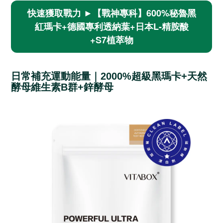
快速獲取戰力 ►【戰神專科】600%秘魯黑
紅瑪卡+德國專利透納葉+日本L-精胺酸
+S7植萃物
日常補充運動能量｜2000%超級黑瑪卡+天然
酵母維生素B群+鋅酵母