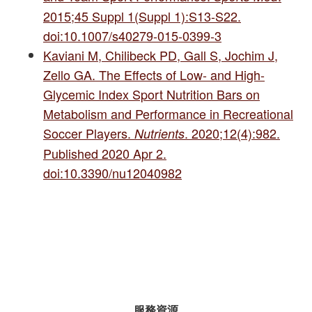
2015;45 Suppl 1(Suppl 1):S13-S22.
doi:10.1007/s40279-015-0399-3
Kaviani M, Chilibeck PD, Gall S, Jochim J,
Zello GA. The Effects of Low- and High-
Glycemic Index Sport Nutrition Bars on
Metabolism and Performance in Recreational
Soccer Players.
. 2020;12(4):982.
Nutrients
Published 2020 Apr 2.
doi:10.3390/nu12040982
服務資源