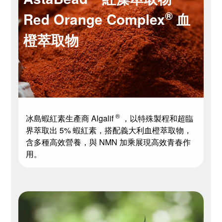
®
Red Orange Complex
血
橙萃取物
®
冰島蝦紅素生產商 Algalif
，以特殊製程和超臨
界萃取出 5% 蝦紅素，搭配義大利血橙萃取物，
含多種高效營養，與 NMN 加乘展現高效青春作
用。