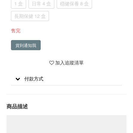
1 盒
日常 4 盒
穩健保養 8 盒
長期保健 12 盒
售完
貨到通知我
加入追蹤清單
付款方式
商品描述