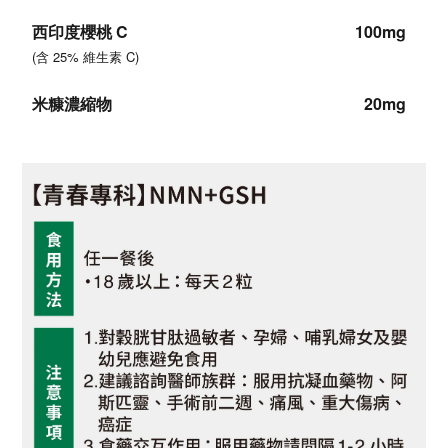
西印度櫻桃 C
100mg
(
含 25% 維生素 C
)
米糠濃縮物
20mg