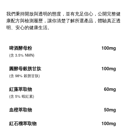
我們秉持開放與透明的態度，並有充足信心，公開完整健
康配方與檢測履歷，讓你清楚了解所選產品，體驗真正透
明、安心的健康生活。
啤酒酵母粉
100mg
(含 3.5% NMN)
圓酵母穀胱甘肽
100mg
(
含 98% 穀胱甘肽
)
紅藻萃取物
60mg
(
含 5% 蝦紅素
)
血橙萃取物
50mg
紅石榴萃取物
100mg