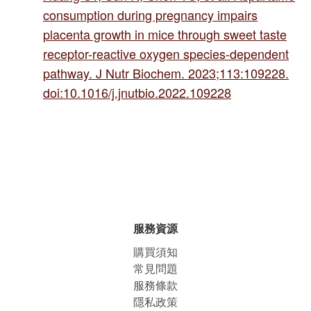
consumption during pregnancy impairs
placenta growth in mice through sweet taste
receptor-reactive oxygen species-dependent
pathway. J Nutr Biochem. 2023;113:109228.
doi:10.1016/j.jnutbio.2022.109228
服務資源
購買須知
常見問題
服務條款
隱私政策